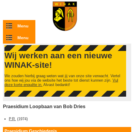
Overslaan en naar de inhoud gaan
Menu
Menu
Wij werken aan een nieuwe
WINAK-site!
We zouden hierbij graag weten wat jij van onze site verwacht. Vertel
ons hoe wij jou via de website het beste tot dienst kunnen zijn.
Vul
deze korte enquête in.
Alvast bedankt!
Praesidium Loopbaan van Bob Dries
P.R.
(
1974
)
Praesidium Geschiedenis