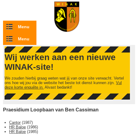
Overslaan en naar de inhoud gaan
Menu
Menu
Wij werken aan een nieuwe
WINAK-site!
We zouden hierbij graag weten wat jij van onze site verwacht. Vertel
ons hoe wij jou via de website het beste tot dienst kunnen zijn.
Vul
deze korte enquête in.
Alvast bedankt!
Praesidium Loopbaan van Ben Cassiman
Cantor
(
1987
)
HR Baloe
(
1986
)
HR Baloe
(
1985
)