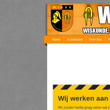
Overslaan en naar de inhoud gaan
Home
Activiteiten
Over Ons
Wij werken aan
We zouden hierbij graag weten wat ji