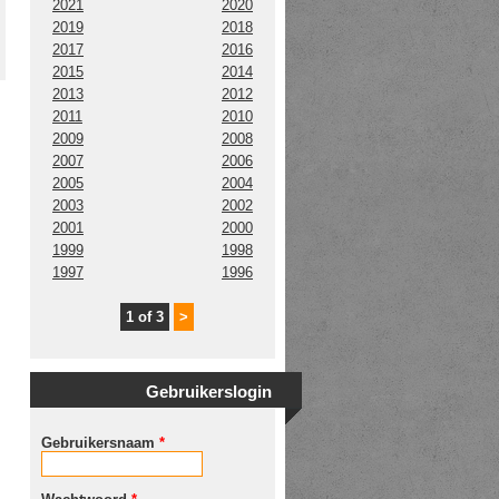
2021
2020
2019
2018
2017
2016
2015
2014
2013
2012
2011
2010
2009
2008
2007
2006
2005
2004
2003
2002
2001
2000
1999
1998
1997
1996
1 of 3
>
Gebruikerslogin
Gebruikersnaam
*