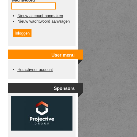
Wachtwoord
*
Nieuw account aanmaken
Nieuw wachtwoord aanvragen
User menu
Heractiveer account
Sponsors