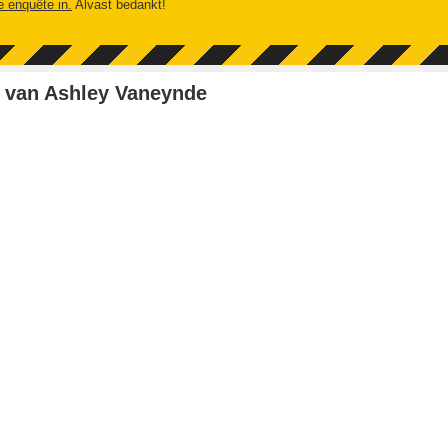
e enquête in.
Alvast bedankt!
 van Ashley Vaneynde