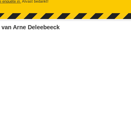
e enquête in.
Alvast bedankt!
 van Arne Deleebeeck