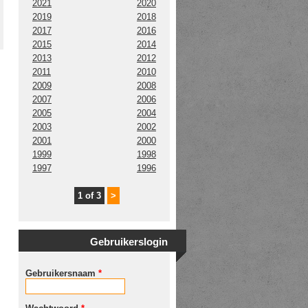
2021
2020
2019
2018
2017
2016
2015
2014
2013
2012
2011
2010
2009
2008
2007
2006
2005
2004
2003
2002
2001
2000
1999
1998
1997
1996
1 of 3
>
Gebruikerslogin
Gebruikersnaam
*