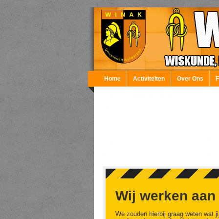
Overslaan en naar de inhoud gaan
Home
Activiteiten
Over Ons
Wij werken aan
We zouden hierbij graag weten wat ji