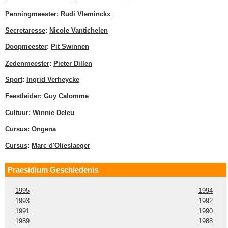
Penningmeester
:
Rudi Vleminckx
Secretaresse
:
Nicole Vantichelen
Doopmeester
:
Pit Swinnen
Zedenmeester
:
Pieter Dillen
Sport
:
Ingrid Verheycke
Feestleider
:
Guy Calomme
Cultuur
:
Winnie Deleu
Cursus
:
Ongena
Cursus
:
Marc d'Olieslaeger
Praesidium Geschiedenis
1995
1994
1993
1992
1991
1990
1989
1988