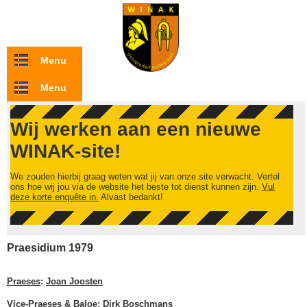
Overslaan en naar de inhoud gaan
Menu
Menu
Wij werken aan een nieuwe
WINAK-site!
We zouden hierbij graag weten wat jij van onze site verwacht. Vertel
ons hoe wij jou via de website het beste tot dienst kunnen zijn.
Vul
deze korte enquête in.
Alvast bedankt!
Praesidium 1979
Praeses
:
Joan Joosten
Vice-Praeses & Baloe
:
Dirk Boschmans