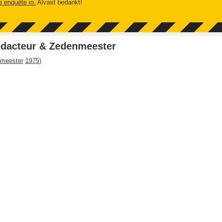
e enquête in.
Alvast bedankt!
edacteur & Zedenmeester
nmeester
1975
)