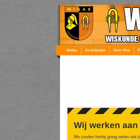
Overslaan en naar de inhoud gaan
Home
Activiteiten
Over Ons
Wij werken aan
We zouden hierbij graag weten wat ji