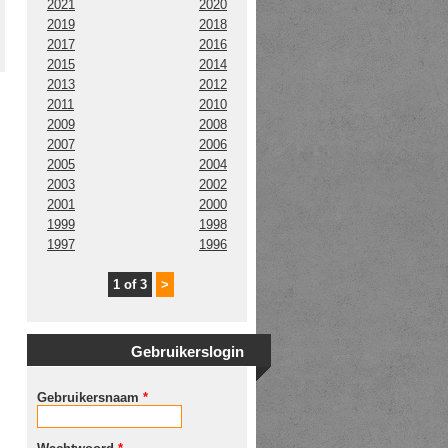
2021
2020
2019
2018
2017
2016
2015
2014
2013
2012
2011
2010
2009
2008
2007
2006
2005
2004
2003
2002
2001
2000
1999
1998
1997
1996
1 of 3
>
Gebruikerslogin
Gebruikersnaam
*