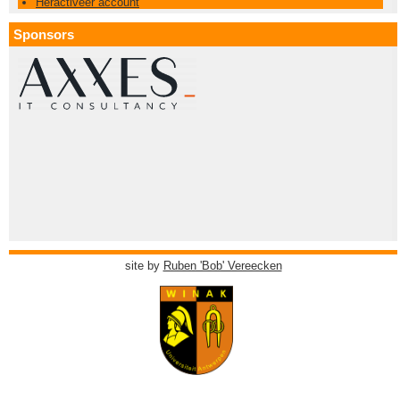
Heractiveer account
Sponsors
site by
Ruben 'Bob' Vereecken