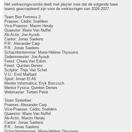
Het verkiezingscomité deelt met plezier mee dat de volgende twee
teams geaccepteerd zijn voor de verkiezingen van 2026-2027.
Team Bier Fortress 2:
Praeses: Cédric Snelders
Vice-Praeses: Maxim Heraly
Quaestor: Marie Van Nuffel
Ab-Actis: Joe Ayoub
Cantor: Jonas Saelens
P.R.: Alexander Carp
P.R.: Jonas Saelens
Schachtentemmer: Marie-Hélène Thyssens
Zedenmeester: Joe Ayoub
Feest: Chiara Van Edom
Feest: Quinten Denies
Scriptor: Thijs Van Schel
V.U.: Emil Maillard
Sport: Imran El Afi
Mentor Informatica: Eryk Borczuch
Mentor Fysica: Quinten Denies
Webmaster: Torben Petré
Team Sinterbier:
Praeses: Alexander Carp
Vice-Praeses: Cédric Snelders
Quaestor: Marie Van Nuffel
Ab-Actis: Maxim Heraly
Cantor: Jonas Saelens
P.R.: Jonas Saelens
Schachtentemmer: Marie-Hélène Thyssens