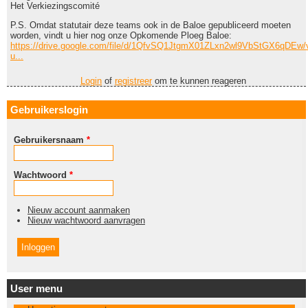
Het Verkiezingscomité
P.S. Omdat statutair deze teams ook in de Baloe gepubliceerd moeten
worden, vindt u hier nog onze Opkomende Ploeg Baloe:
https://drive.google.com/file/d/1QfvSQ1JtgmX01ZLxn2wl9VbStGX6qDEw/
u...
Login
of
registreer
om te kunnen reageren
Gebruikerslogin
Gebruikersnaam
*
Wachtwoord
*
Nieuw account aanmaken
Nieuw wachtwoord aanvragen
User menu