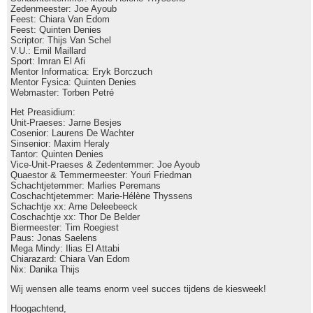
Zedenmeester: Joe Ayoub
Feest: Chiara Van Edom
Feest: Quinten Denies
Scriptor: Thijs Van Schel
V.U.: Emil Maillard
Sport: Imran El Afi
Mentor Informatica: Eryk Borczuch
Mentor Fysica: Quinten Denies
Webmaster: Torben Petré
Het Preasidium:
Unit-Praeses: Jarne Besjes
Cosenior: Laurens De Wachter
Sinsenior: Maxim Heraly
Tantor: Quinten Denies
Vice-Unit-Praeses & Zedentemmer: Joe Ayoub
Quaestor & Temmermeester: Youri Friedman
Schachtjetemmer: Marlies Peremans
Coschachtjetemmer: Marie-Hélène Thyssens
Schachtje xx: Arne Deleebeeck
Coschachtje xx: Thor De Belder
Biermeester: Tim Roegiest
Paus: Jonas Saelens
Mega Mindy: Ilias El Attabi
Chiarazard: Chiara Van Edom
Nix: Danika Thijs
Wij wensen alle teams enorm veel succes tijdens de kiesweek!
Hoogachtend,