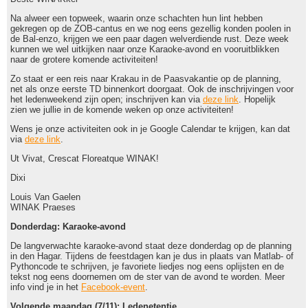
Na alweer een topweek, waarin onze schachten hun lint hebben
gekregen op de ZOB-cantus en we nog eens gezellig konden poolen in
de Bal-enzo, krijgen we een paar dagen welverdiende rust. Deze week
kunnen we wel uitkijken naar onze Karaoke-avond en vooruitblikken
naar de grotere komende activiteiten!
Zo staat er een reis naar Krakau in de Paasvakantie op de planning,
net als onze eerste TD binnenkort doorgaat. Ook de inschrijvingen voor
het ledenweekend zijn open; inschrijven kan via
deze link
. Hopelijk
zien we jullie in de komende weken op onze activiteiten!
Wens je onze activiteiten ook in je Google Calendar te krijgen, kan dat
via
deze link
.
Ut Vivat, Crescat Floreatque WINAK!
Dixi
Louis Van Gaelen
WINAK Praeses
Donderdag: Karaoke-avond
De langverwachte karaoke-avond staat deze donderdag op de planning
in den Hagar. Tijdens de feestdagen kan je dus in plaats van Matlab- of
Pythoncode te schrijven, je favoriete liedjes nog eens oplijsten en de
tekst nog eens doornemen om de ster van de avond te worden. Meer
info vind je in het
Facebook-event
.
Volgende maandag (7/11): Ledenetentje