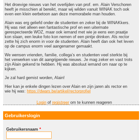
Het droevige nieuws van het overlijden van prof. em. Alain Verschoren
heeft je misschien al bereikt, maar wij wilden vanuit WINAK toch ook
even een klein eerbetoon aan deze memorabele man houden.
Alain was erg geliefd onder de studenten en zeker bij de WINAKkers.
Hij was niet alleen een fantastische prof en een uitermate
gerespecteerde WOZ, maar ook iemand met wie je eens een praatje
kon slaan, een leuke foto kon nemen of een pintje drinken. Als rector
zette hij zich enorm in voor de studenten. Alain heeft dan ook het leven
op de campus enorm veel aangenamer gemaakt.
We wensen vrienden, familie, collega’s en studenten veel sterkte bij
het verwerken van dit aangrijpende nieuws. Je mag zeker en vast trots
zijn Alain gekend te hebben. Hij was absoluut iemand om naar op te
kijken.
Je zal hard gemist worden, Alain!
Hier kan je enkele dingen lezen over Alain en zijn jaren als rector en
wie hij was:
https://dwars.be/artikel/rectorprofiel
Login
of
registreer
om te kunnen reageren
Gebruikerslogin
Gebruikersnaam
*