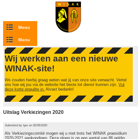
Overslaan en naar de inhoud gaan
Menu
Menu
Wij werken aan een nieuwe
WINAK-site!
We zouden hierbij graag weten wat jij van onze site verwacht. Vertel
ons hoe wij jou via de website het beste tot dienst kunnen zijn.
Vul
deze korte enquête in.
Alvast bedankt!
Uitslag Verkiezingen 2020
Submitted by
Igor
on 02/05/2020
Als Verkiezingscomité mogen wij u met trots het WINAK praesidium
2020-2021 aankondigen. Deze ploeg is op een aantal van 86 geldig