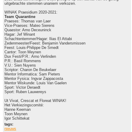
uitgebrachte stemmen unaniem verkozen.
WINAK Praesidium 2020-2021:
Team Quarantine
Praeses: Thomas van Laer
Vice-Praeses: Mateo Sierens
Quaestor: Arno Deceuninck
Hagar: Jef Winant
Schachtentemmer/Hagar: Ilias El Attabi
Zedenmeester/Feest: Benjamin Vandersmissen
Feest: Louis-Philippe De Smedt
Cantor: Toon Meynen
Dux Festi/P.R.: Arno Verlinden
P.R.: Basil Rommens
V.U.: Sien Nuyens
Scriptor: Charon De Beukelaer
Mentor Informatica: Sam Pieters
Mentor Fysica: Ingvar Zappacosta
Mentor Wiskunde: Louis Van Gaelen
Sport: Victor Deraedt
Sport: Ruben Lauwereys
Ut Vivat, Crescat et Floreat WINAK!
Het Verkiezingscomité:
Hanne Keeman
Toon Meynen
Igor Schittekat
tags:
nieuws