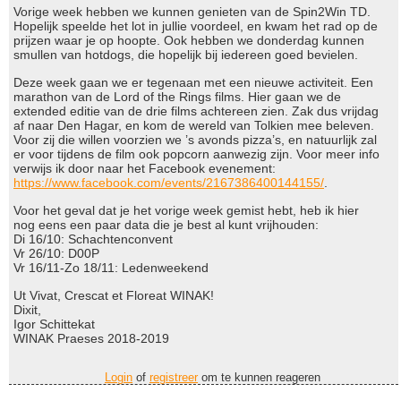
Vorige week hebben we kunnen genieten van de Spin2Win TD.
Hopelijk speelde het lot in jullie voordeel, en kwam het rad op de
prijzen waar je op hoopte. Ook hebben we donderdag kunnen
smullen van hotdogs, die hopelijk bij iedereen goed bevielen.
Deze week gaan we er tegenaan met een nieuwe activiteit. Een
marathon van de Lord of the Rings films. Hier gaan we de
extended editie van de drie films achtereen zien. Zak dus vrijdag
af naar Den Hagar, en kom de wereld van Tolkien mee beleven.
Voor zij die willen voorzien we ’s avonds pizza’s, en natuurlijk zal
er voor tijdens de film ook popcorn aanwezig zijn. Voor meer info
verwijs ik door naar het Facebook evenement:
https://www.facebook.com/events/2167386400144155/
.
Voor het geval dat je het vorige week gemist hebt, heb ik hier
nog eens een paar data die je best al kunt vrijhouden:
Di 16/10: Schachtenconvent
Vr 26/10: D00P
Vr 16/11-Zo 18/11: Ledenweekend
Ut Vivat, Crescat et Floreat WINAK!
Dixit,
Igor Schittekat
WINAK Praeses 2018-2019
Login
of
registreer
om te kunnen reageren