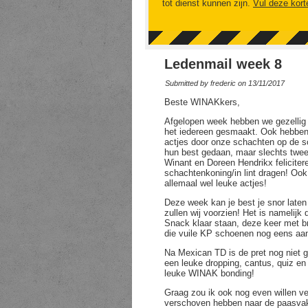
tot dienst kunnen zijn.
Vul deze kort
Ledenmail week 8
Submitted by
frederic
on 13/11/2017
Beste WINAKkers,
Afgelopen week hebben we gezellig 
het iedereen gesmaakt. Ook hebben 
actjes door onze schachten op de 
hun best gedaan, maar slechts twee
Winant en Doreen Hendrikx feliciter
schachtenkoning/in lint dragen! Ook 
allemaal wel leuke actjes!
Deze week kan je best je snor laten
zullen wij voorzien! Het is nameli
Snack klaar staan, deze keer met b
die vuile KP schoenen nog eens aan
Na Mexican TD is de pret nog niet g
een leuke dropping, cantus, quiz en
leuke WINAK bonding!
Graag zou ik ook nog even willen ve
verschoven hebben naar de paasva