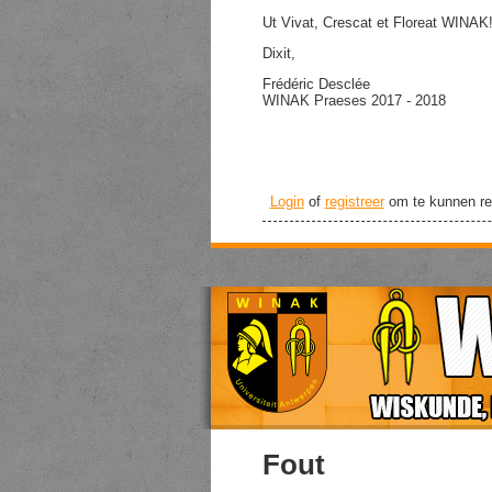
Ut Vivat, Crescat et Floreat WINAK
Dixit,
Frédéric Desclée
WINAK Praeses 2017 - 2018
Login
of
registreer
om te kunnen re
Fout