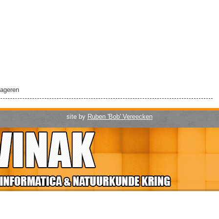
!
ageren
site by
Ruben 'Bob' Vereecken