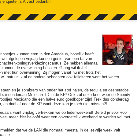
e enquête in.
Alvast bedankt!
ribbetjes kunnen eten in den Amadeus, hopelijk heeft
we afgelopen vrijdag kunnen geniet van een tal van
schachtenkoningsverkiezingscantus. Ze hebben allemaal
 kunnen de overwinning behalen. Graag wil ik Jef
en met hun overwinning. Zij mogen vanaf nu met trots het
wil natuurlijk al de andere schachten ook feliciteren want het waren
 staan en je sombrero van onder het stof halen, de tequila en desperados
jk deze donderdag Mexican TD in de KP! Ook zal deze keer weer de Speedy
roodjes Mexicano die een halve euro goedkoper zijn! Trek dus donderdag
, en daal af naar de KP want deze kan je toch niet missen?!
edaan, want vrijdag vertrekken we op ledenweekend! Bereid je voor voor
 veel meer. Het beloofd weer een onvergetelijk weekend te worden vol met
rmelden dat we de LAN die normaal meestal in de lesvrije week valt
kantie.