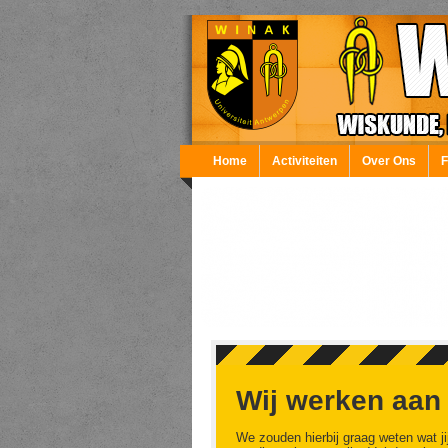
Overslaan en naar de inhoud gaan
Home
Activiteiten
Over Ons
Wij werken aan
We zouden hierbij graag weten wat ji