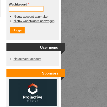
Wachtwoord
*
Nieuw account aanmaken
Nieuw wachtwoord aanvragen
User menu
Heractiveer account
Sponsors