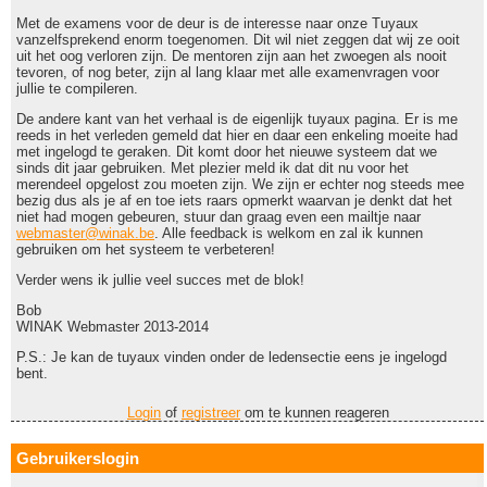
Met de examens voor de deur is de interesse naar onze Tuyaux
vanzelfsprekend enorm toegenomen. Dit wil niet zeggen dat wij ze ooit
uit het oog verloren zijn. De mentoren zijn aan het zwoegen als nooit
tevoren, of nog beter, zijn al lang klaar met alle examenvragen voor
jullie te compileren.
De andere kant van het verhaal is de eigenlijk tuyaux pagina. Er is me
reeds in het verleden gemeld dat hier en daar een enkeling moeite had
met ingelogd te geraken. Dit komt door het nieuwe systeem dat we
sinds dit jaar gebruiken. Met plezier meld ik dat dit nu voor het
merendeel opgelost zou moeten zijn. We zijn er echter nog steeds mee
bezig dus als je af en toe iets raars opmerkt waarvan je denkt dat het
niet had mogen gebeuren, stuur dan graag even een mailtje naar
webmaster@winak.be
. Alle feedback is welkom en zal ik kunnen
gebruiken om het systeem te verbeteren!
Verder wens ik jullie veel succes met de blok!
Bob
WINAK Webmaster 2013-2014
P.S.: Je kan de tuyaux vinden onder de ledensectie eens je ingelogd
bent.
Login
of
registreer
om te kunnen reageren
Gebruikerslogin