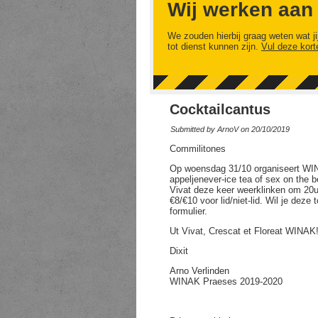
Wij werken aan
We zouden hierbij graag weten wat ji
tot dienst kunnen zijn.
Vul deze kort
Cocktailcantus
Submitted by
ArnoV
on 20/10/2019
Commilitones
Op woensdag 31/10 organiseert WIN
appeljenever-ice tea of sex on the be
Vivat deze keer weerklinken om 20u,
€8/€10 voor lid/niet-lid. Wil je dez
formulier.
Ut Vivat, Crescat et Floreat WINAK
Dixit
Arno Verlinden
WINAK Praeses 2019-2020