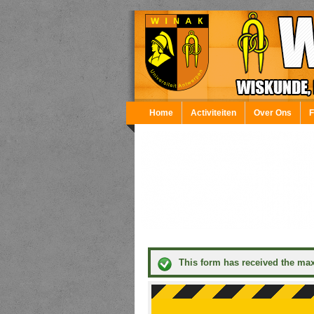
Overslaan en naar de inhoud gaan
Home
Activiteiten
Over Ons
This form has received the ma
Statusbericht