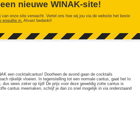
 een nieuwe WINAK-site!
j van onze site verwacht. Vertel ons hoe wij jou via de website het beste
e enquête in.
Alvast bedankt!
AK een cocktailcantus! Doorheen de avond gaan de cocktails
ach rijkelijk vloeien. In tegenstelling tot een normale cantus, gaat het Io
 dus wees zeker op tijd! De prijs voor deze geweldig zotte cantus is
e toffe cantus meemaken, schrijf je dan zo snel mogelijk in via onderstaand
!