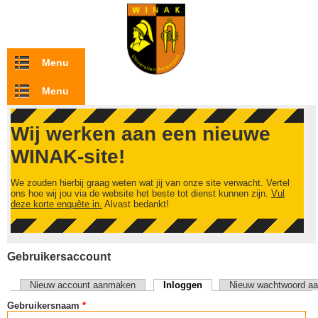
Overslaan en naar de inhoud gaan
Menu
Menu
Wij werken aan een nieuwe
WINAK-site!
We zouden hierbij graag weten wat jij van onze site verwacht. Vertel
ons hoe wij jou via de website het beste tot dienst kunnen zijn.
Vul
deze korte enquête in.
Alvast bedankt!
Gebruikersaccount
Nieuw account aanmaken
Inloggen
(actieve tabblad)
Nieuw wachtwoord aa
Primaire tabs
Gebruikersnaam
*