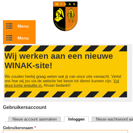
Overslaan en naar de inhoud gaan
Menu
Menu
Wij werken aan een nieuwe
WINAK-site!
We zouden hierbij graag weten wat jij van onze site verwacht. Vertel
ons hoe wij jou via de website het beste tot dienst kunnen zijn.
Vul
deze korte enquête in.
Alvast bedankt!
Gebruikersaccount
Nieuw account aanmaken
Inloggen
(actieve tabblad)
Nieuw wachtwoord aa
Primaire tabs
Gebruikersnaam
*