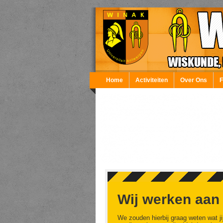
Overslaan en naar de inhoud gaan
Home
Activiteiten
Over Ons
Wij werken aan
We zouden hierbij graag weten wat ji