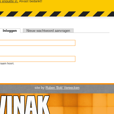
e enquête in.
Alvast bedankt!
Inloggen
(actieve tabblad)
Nieuw wachtwoord aanvragen
naam hoort.
site by
Ruben 'Bob' Vereecken