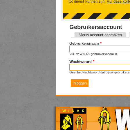
tot dienst kunnen zijn.
Vul deze kort
Gebruikersaccount
Nieuw account aanmaken
Primaire tabs
Gebruikersnaam
*
Vul uw WINAK-gebruikersnaam in.
Wachtwoord
*
Geef het wachtwoord dat bij uw gebruikers