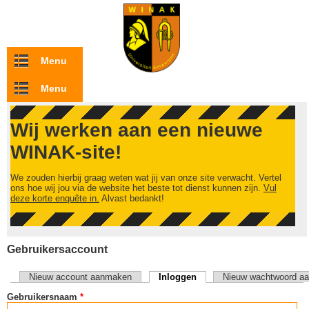
Overslaan en naar de inhoud gaan
Menu
Menu
Wij werken aan een nieuwe
WINAK-site!
We zouden hierbij graag weten wat jij van onze site verwacht. Vertel
ons hoe wij jou via de website het beste tot dienst kunnen zijn.
Vul
deze korte enquête in.
Alvast bedankt!
Gebruikersaccount
Nieuw account aanmaken
Inloggen
(actieve tabblad)
Nieuw wachtwoord aa
Primaire tabs
Gebruikersnaam
*